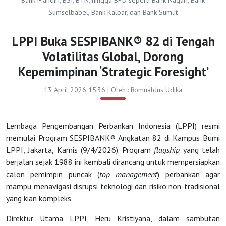
Bank Mandiri, BSI, BTN, hingga BPD seperti Bank Nagari, Bank
Sumselbabel, Bank Kalbar, dan Bank Sumut
LPPI Buka SESPIBANK® 82 di Tengah
Volatilitas Global, Dorong
Kepemimpinan ‘Strategic Foresight’
13 April 2026 15:36 | Oleh : Romualdus Udika
Lembaga Pengembangan Perbankan Indonesia (LPPI) resmi
memulai Program SESPIBANK® Angkatan 82 di Kampus Bumi
LPPI, Jakarta, Kamis (9/4/2026). Program
flagship
yang telah
berjalan sejak 1988 ini kembali dirancang untuk mempersiapkan
calon pemimpin puncak (
top management
) perbankan agar
mampu menavigasi disrupsi teknologi dan risiko non-tradisional
yang kian kompleks.
Solusi
Direktur Utama LPPI, Heru Kristiyana, dalam sambutan