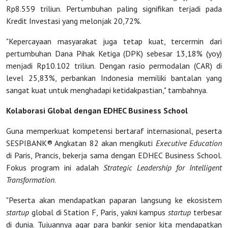
Tentang
Rp8.559 triliun. Pertumbuhan paling signifikan terjadi pada
Kredit Investasi yang melonjak 20,72%.
Kami
"Kepercayaan masyarakat juga tetap kuat, tercermin dari
pertumbuhan Dana Pihak Ketiga (DPK) sebesar 13,18% (yoy)
menjadi Rp10.102 triliun. Dengan rasio permodalan (CAR) di
level 25,83%, perbankan Indonesia memiliki bantalan yang
sangat kuat untuk menghadapi ketidakpastian," tambahnya.
Kolaborasi Global dengan EDHEC Business School
Guna memperkuat kompetensi bertaraf internasional, peserta
SESPIBANK® Angkatan 82 akan mengikuti
Executive Education
di Paris, Prancis, bekerja sama dengan EDHEC Business School.
Fokus program ini adalah
Strategic Leadership for Intelligent
Transformation
.
"Peserta akan mendapatkan paparan langsung ke ekosistem
startup
global di Station F, Paris, yakni kampus
startup
terbesar
di dunia. Tujuannya agar para bankir senior kita mendapatkan