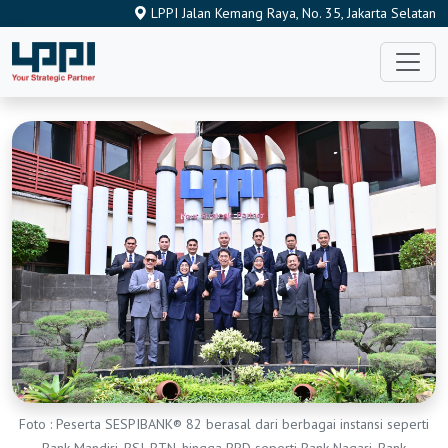
LPPI Jalan Kemang Raya, No. 35, Jakarta Selatan
Foto : Peserta SESPIBANK® 82 berasal dari berbagai instansi seperti