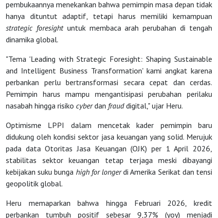
pembukaannya menekankan bahwa pemimpin masa depan tidak
hanya dituntut adaptif, tetapi harus memiliki kemampuan
Terintegrasi
strategic foresight
untuk membaca arah perubahan di tengah
dinamika global.
Public
"Tema 'Leading with Strategic Foresight: Shaping Sustainable
and Intelligent Business Transformation' kami angkat karena
Training
perbankan perlu bertransformasi secara cepat dan cerdas.
Pemimpin harus mampu mengantisipasi perubahan perilaku
nasabah hingga risiko
cyber
dan
fraud
digital," ujar Heru.
Alumni
Optimisme LPPI dalam mencetak kader pemimpin baru
didukung oleh kondisi sektor jasa keuangan yang solid. Merujuk
Berita
pada data Otoritas Jasa Keuangan (OJK) per 1 April 2026,
stabilitas sektor keuangan tetap terjaga meski dibayangi
kebijakan suku bunga
high for longer
di Amerika Serikat dan tensi
Info
geopolitik global.
Heru memaparkan bahwa hingga Februari 2026, kredit
perbankan tumbuh positif sebesar 9,37% (yoy) menjadi